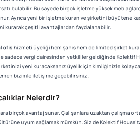
rsatı bulabilir. Bu sayede birçok işletme yüksek meblağla
unur. Ayrıca yeni bir işletme kuran ve şirketini büyütene k
rini kurarak çeşitli avantajlardan faydalanabilir.
l ofis
hizmeti üyeliği hem şahıs hem de limited şirket kuran
 ile sadece vergi dairesinden yetkililer geldiğinde Kolektif 
rketinizi yeni kuracaksanız üyelik için kimliğinizle kolayca
emen bizimle iletişime geçebilirsiniz.
alıklar Nelerdir?
nlara birçok avantaj sunar. Çalışanlara uzaktan çalışma or
ültürüne uyum sağlamak mümkün. Siz de Kolektif House’tan