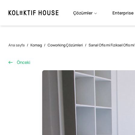
Çözümler
Enterprise
Ana sayfa
/
Komag
/
Coworking Çözümleri
/
Sanal Ofis mi Fiziksel Ofis mi
Önceki