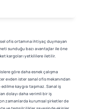
iksel ofis ortamına ihtiyaç duymayan
eti sunduğu bazı avantajlar ile öne
t kargoları yetkililere iletilir.
ofislere göre daha esnek çalışma
 ister evden ister sanal ofis mekanından
p edilme kaygısı taşımaz. Sanal iş
an dolayı daha verimli bir iş
a son zamanlarda kurumsal şirketler de
nte ve temsilcilikler sayesinde ekipler