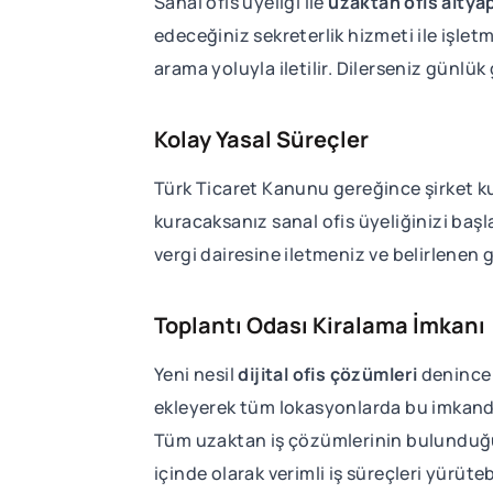
Sanal ofis üyeliği ile
uzaktan ofis altyap
edeceğiniz sekreterlik hizmeti ile işlet
arama yoluyla iletilir. Dilerseniz günlük
Kolay Yasal Süreçler
Türk Ticaret Kanunu gereğince şirket kur
kuracaksanız sanal ofis üyeliğinizi başl
vergi dairesine iletmeniz ve belirlenen
Toplantı Odası Kiralama İmkanı
Yeni nesil
dijital ofis çözümleri
denince i
ekleyerek tüm lokasyonlarda bu imkandan 
Tüm uzaktan iş çözümlerinin bulunduğu 
içinde olarak verimli iş süreçleri yürütebi