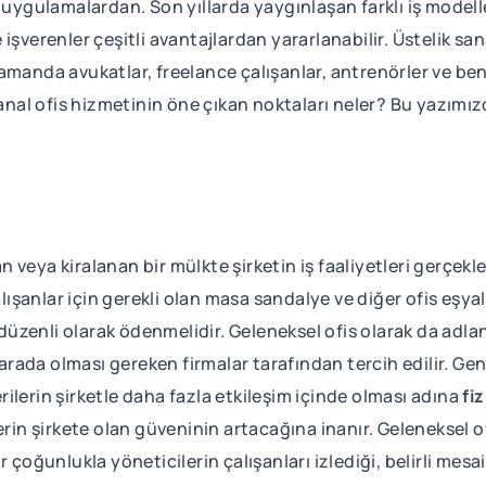
l uygulamalardan. Son yıllarda yaygınlaşan farklı iş model
işverenler çeşitli avantajlardan yararlanabilir. Üstelik sa
ı zamanda avukatlar, freelance çalışanlar, antrenörler ve ben
anal ofis hizmetinin öne çıkan noktaları neler? Bu yazımı
an veya kiralanan bir mülkte şirketin iş faaliyetleri gerçekl
alışanlar için gerekli olan masa sandalye ve diğer ofis eşya
 düzenli olarak ödenmelidir. Geleneksel ofis olarak da adlan
 arada olması gereken firmalar tarafından tercih edilir. Gen
ilerin şirketle daha fazla etkileşim içinde olması adına
fiz
erin şirkete olan güveninin artacağına inanır. Geleneksel o
 çoğunlukla yöneticilerin çalışanları izlediği, belirli mes