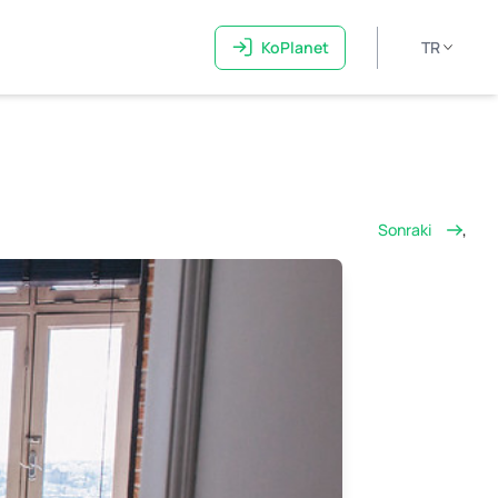
KoPlanet
TR
Sonraki
,