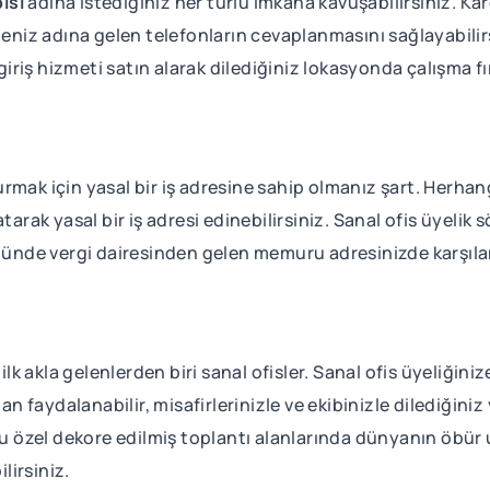
ısı
adına istediğiniz her türlü imkana kavuşabilirsiniz. K
meniz adına gelen telefonların cevaplanmasını sağlayabilirs
 giriş hizmeti satın alarak dilediğiniz lokasyonda çalışma fı
mak için yasal bir iş adresine sahip olmanız şart. Herhangi
atarak yasal bir iş adresi edinebilirsiniz. Sanal ofis üyel
 günde vergi dairesinden gelen memuru adresinizde karşıla
lk akla gelenlerden biri sanal ofisler. Sanal ofis üyeliğini
faydalanabilir, misafirlerinizle ve ekibinizle dilediğiniz
özel dekore edilmiş toplantı alanlarında dünyanın öbür u
lirsiniz.