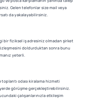
argo ve posta karşılamanın yanında talep
iniz. Gelen telefonlar size mail veya
rsatı da yakalayabilirsiniz.
 bir fiziksel iş adresiniz olmadan şirket
ik sözleşmesini doldurduktan sonra bunu
manız yeterli.
ze toplantı odası kiralama hizmeti
 yerde görüşme gerçekleştirebilirsiniz.
cundaki çalışanlarınızla etkileşim