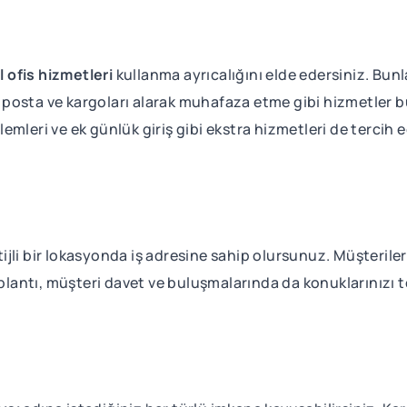
l ofis hizmetleri
kullanma ayrıcalığını elde edersiniz. Bunla
osta ve kargoları alarak muhafaza etme gibi hizmetler bul
şlemleri ve ek günlük giriş gibi ekstra hizmetleri de tercih 
estijli bir lokasyonda iş adresine sahip olursunuz. Müşterile
oplantı, müşteri davet ve buluşmalarında da konuklarınızı t