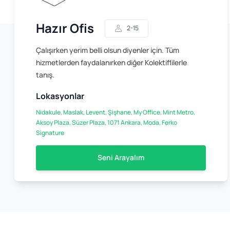
Hazır Ofis
2-15
Çalışırken yerim belli olsun diyenler için. Tüm
hizmetlerden faydalanırken diğer Kolektiflilerle
tanış.
Lokasyonlar
Nidakule, Maslak, Levent, Şişhane, My Office, Mint Metro,
Aksoy Plaza, Süzer Plaza, 1071 Ankara, Moda, Ferko
Signature
Seni Arayalım