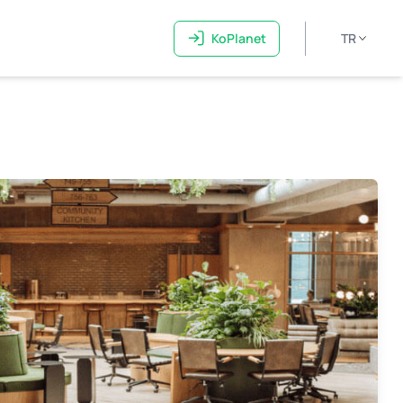
KoPlanet
TR