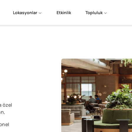
Lokasyonlar
Etkinlik
Topluluk
a özel
an,
onel