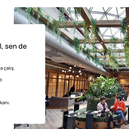
l, sen de
 çalış.
e.
kanı.