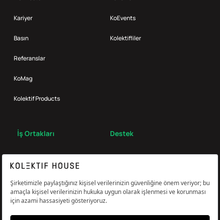
Kariyer
KoEvents
Basın
Kolektifliler
Referanslar
KoMag
Kolektif Products
İş Ortakları
Destek
Broker
S.S.S.
Bize Ulaş