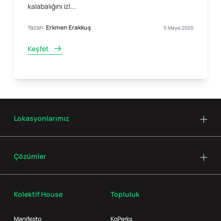
kalabalığını izl...
Yazan:
Erkmen Erakkuş
5 Mayıs 2020
Keşfet
Lokasyonlarımız
Çözümler
Kolektif House
Topluluk
Manifesto
KoPerks