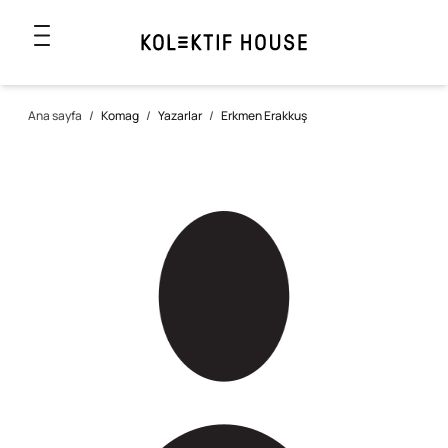
Ana sayfa
/
Komag
/
Yazarlar
/
Erkmen Erakkuş