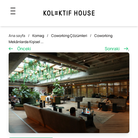
Ana sayfa
/
Komag
/
Coworking Çözümleri
/
Coworking
Mekânlarda Kişisel ...
Önceki
Sonraki
,