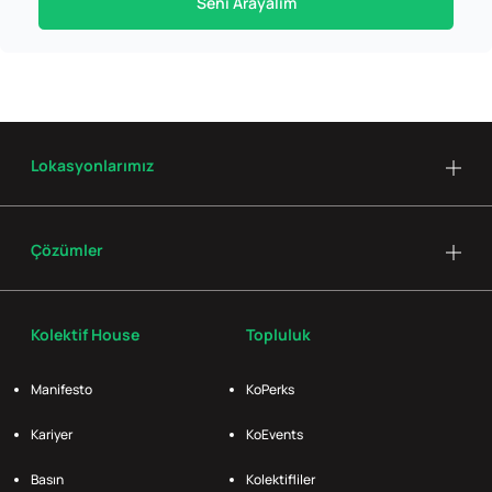
Seni Arayalım
Lokasyonlarımız
Çözümler
Kolektif House
Topluluk
Manifesto
KoPerks
Kariyer
KoEvents
Basın
Kolektifliler