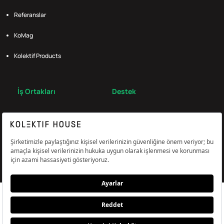
Referanslar
KoMag
Kolektif Products
İş Ortakları
Destek
Broker
S.S.S.
Bize Ulaş
Çerez Tercihlerini Yönetin
Aydınlatma & Açık Rıza Metni
KVKK,Gizlilik ve Çerez Politikası