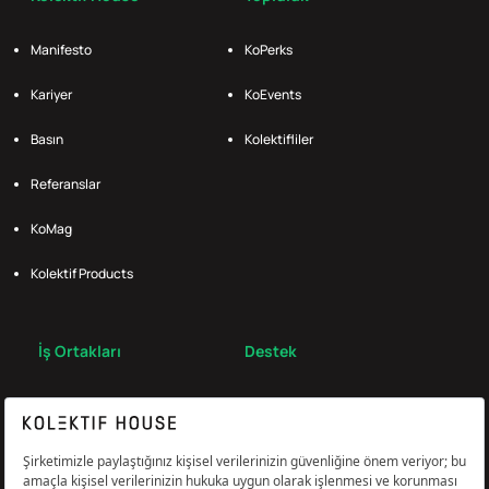
Manifesto
KoPerks
Kariyer
KoEvents
Basın
Kolektifliler
Referanslar
KoMag
Kolektif Products
İş Ortakları
Destek
Broker
S.S.S.
Bize Ulaş