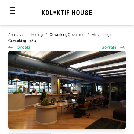
Ana sayfa
/
Komag
/
Coworking Çözümleri
/
Mimarlar için
Coworking`in Su ...
Önceki
Sonraki
,