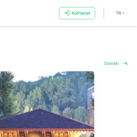
KoPlanet
TR
Sonraki
,