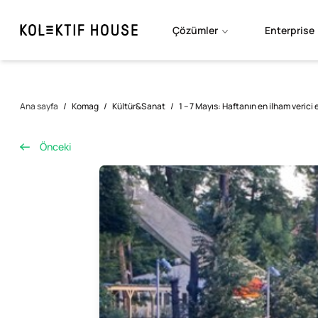
Çözümler
Enterprise
Ana sayfa
/
Komag
/
Kültür&Sanat
/
1 – 7 Mayıs: Haftanın en ilham verici e
Önceki