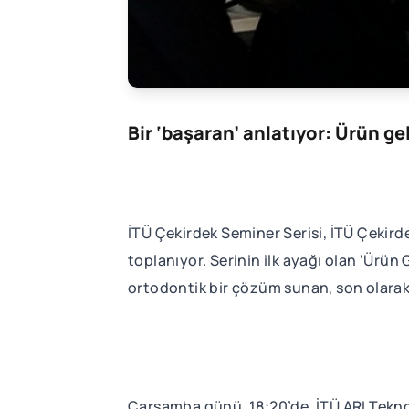
Bir ‘başaran’ anlatıyor: Ürün ge
İTÜ Çekirdek Seminer Serisi, İTÜ Çekirde
toplanıyor. Serinin ilk ayağı olan ‘Ürün
ortodontik bir çözüm sunan, son olarak 
Çarşamba günü, 18:20’de, İTÜ ARI Teknok