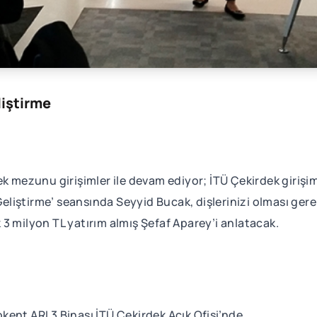
liştirme
k mezunu girişimler ile devam ediyor; İTÜ Çekirdek girişimc
 Geliştirme’ seansında Seyyid Bucak, dişlerinizi olması ge
3 milyon TL yatırım almış Şefaf Aparey’i anlatacak.
ent ARI 3 Binası İTÜ Çekirdek Açık Ofisi’nde.