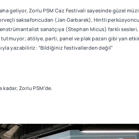
daha geliyor, Zorlu PSM Caz Festivali sayesinde güzel müzikl
 Norveçli saksafoncudan (Jan Garbarek), Hintli perküsyonc
strümantalist sanatçıya (Stephan Micus) farklı sesleri, kü
lı tutmuyor; atölye, parti, panel ve plak pazarı gibi yan et
yla yazabiliriz: “Bildiğiniz festivallerden değil”
 kadar, Zorlu PSM’de.