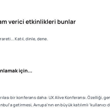
am verici etkinlikleri bunlar
areti... Katıl, dinle, dene.
anlamak için...
karılası bir konferans daha: UX Alive Konferansı. Özelliği, 
stanbul’a getirmesi, Avrupa’nın en büyük katılımlı ‘kullanıc