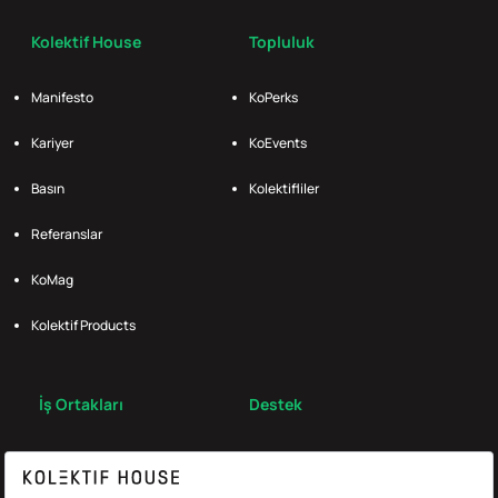
Kolektif House
Topluluk
Manifesto
KoPerks
Kariyer
KoEvents
Basın
Kolektifliler
Referanslar
KoMag
Kolektif Products
İş Ortakları
Destek
Broker
S.S.S.