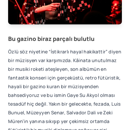
Bu gazino biraz parçalı bulutlu
Özlü söz niyetine “İstikrarlı hayal hakikattir” diyen
bir müzisyen var karşımızda. Kâinata unutulmaz
bir musiki roketi ateşleyen, son albümün en
fantastik konseri için gerçeküstü, retro fütüristik,
hayali bir gazino kuran bir müzisyenden
bahsediyoruz ve bu ismin Gaye Su Akyol olması
tesadüf hiç değil. Yakın bir gelecekte, fezada, Luis
Bunuel, Müzeyyen Senar, Salvador Dali ve Zeki
Müren’in yanına sıkışıp yer çekimsiz ortamda
fütüristik bir musiki dinlemeye çağırıyor sizi.