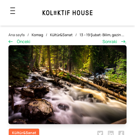
Ana sayfa
/
Komag
/
Kültür&Sanat
/
13 – 19 Şubat: Bilim, gazin ...
Önceki
Sonraki
,
Kültür&Sanat