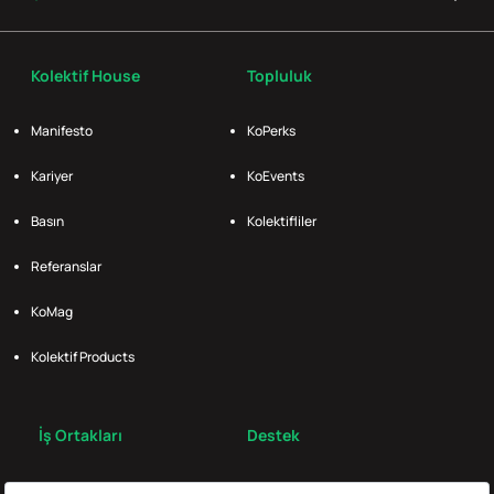
Kolektif House
Topluluk
Manifesto
KoPerks
Kariyer
KoEvents
Basın
Kolektifliler
Referanslar
KoMag
Kolektif Products
İş Ortakları
Destek
Broker
S.S.S.