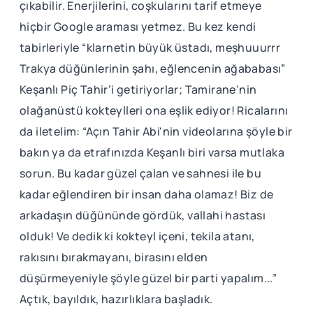
çıkabilir. Enerjilerini, coşkularını tarif etmeye
hiçbir Google araması yetmez. Bu kez kendi
tabirleriyle “klarnetin büyük üstadı, meşhuuurrr
Trakya düğünlerinin şahı, eğlencenin ağababası”
Keşanlı Piç Tahir’i getiriyorlar; Tamirane'nin
olağanüstü kokteylleri ona eşlik ediyor! Ricalarını
da iletelim: “Açın Tahir Abi'nin videolarına şöyle bir
bakın ya da etrafınızda Keşanlı biri varsa mutlaka
sorun. Bu kadar güzel çalan ve sahnesi ile bu
kadar eğlendiren bir insan daha olamaz! Biz de
arkadaşın düğününde gördük, vallahi hastası
olduk! Ve dedik ki kokteyl içeni, tekila atanı,
rakısını bırakmayanı, birasını elden
düşürmeyeniyle şöyle güzel bir parti yapalım...”
Açtık, bayıldık, hazırlıklara başladık.