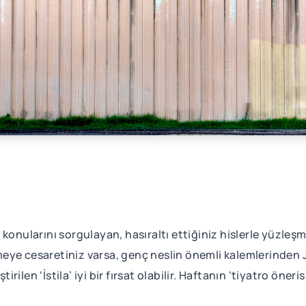
dil konularını sorgulayan, hasıraltı ettiğiniz hislerle yüzl
eye cesaretiniz varsa, genç neslin önemli kalemlerinden 
len ‘İstila’ iyi bir fırsat olabilir. Haftanın ‘tiyatro öneri