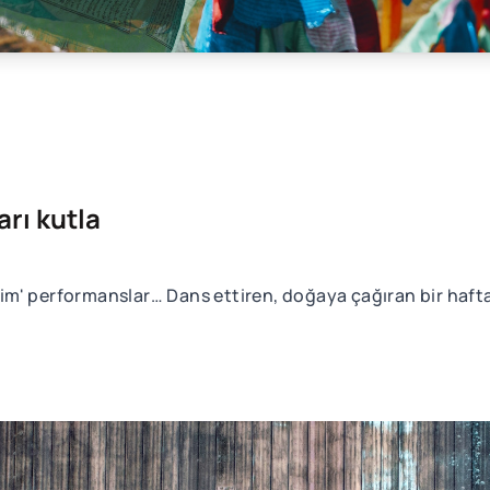
arı kutla
zelim' performanslar… Dans ettiren, doğaya çağıran bir haf