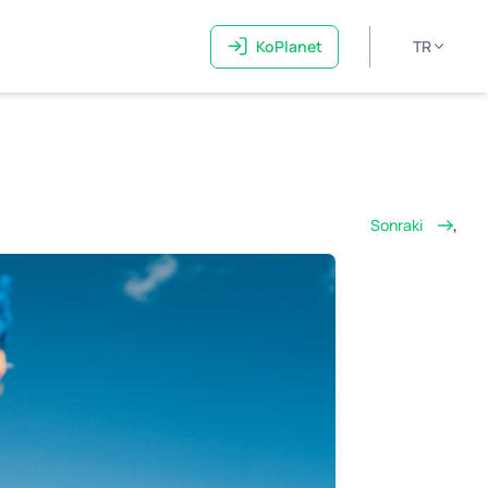
KoPlanet
TR
Sonraki
,