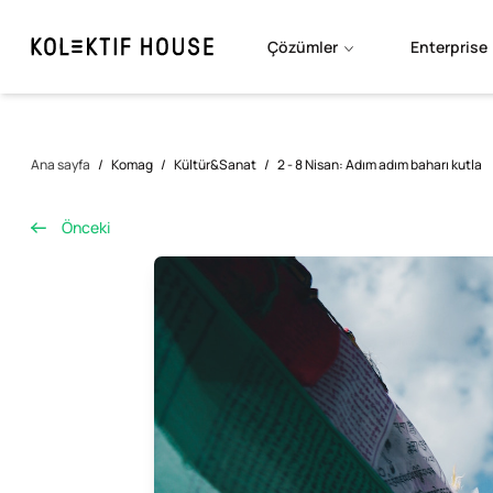
Çözümler
Enterprise
Ana sayfa
/
Komag
/
Kültür&Sanat
/
2 - 8 Nisan: Adım adım baharı kutla
Önceki