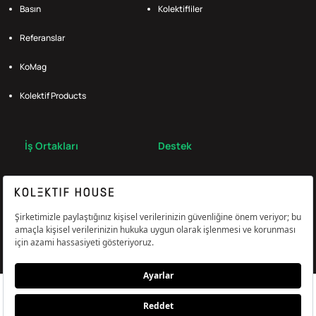
Basın
Kolektifliler
Referanslar
KoMag
Kolektif Products
İş Ortakları
Destek
Broker
S.S.S.
Bize Ulaş
Çerez Tercihlerini Yönetin
Aydınlatma & Açık Rıza Metni
KVKK,Gizlilik ve Çerez Politikası