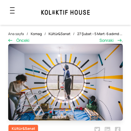
Ana sayfa
/
Komag
/
Kültür&Sanat
/
27 Şubat – 5 Mart: 6 adımd ...
Önceki
Sonraki
,
Kültür&Sanat