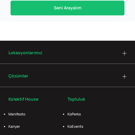
Seni Arayalım
Lokasyonlarımız
Çözümler
Kolektif House
Topluluk
Manifesto
KoPerks
Kariyer
KoEvents