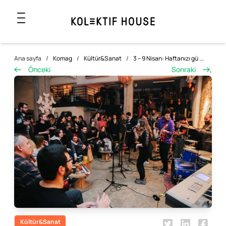
Ana sayfa
/
Komag
/
Kültür&Sanat
/
3 – 9 Nisan: Haftanızı gü ...
Önceki
Sonraki
,
Kültür&Sanat