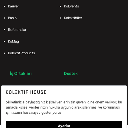
Kariyer
KoEvents
Basın
Kolektifliler
Referanslar
KoMag
Kolektif Products
İş Ortakları
Destek
Broker
S.S.S.
Bize Ulaş