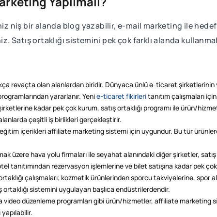
Marketing Yapılmalı?
iz niş bir alanda blog yazabilir, e-mail marketing ile hede
niz. Satış ortaklığı sistemini pek çok farklı alanda kullan
ukça revaçta olan alanlardan biridir. Dünyaca ünlü e-ticaret şirketlerini
 programlarından yararlanır. Yeni
e-ticaret fikirleri
tanıtım çalışmaları için
rketlerine kadar pek çok kurum, satış ortaklığı programı ile ürün/hizmet 
larda çeşitli iş birlikleri gerçekleştirir.
bi eğitim içerikleri affiliate marketing sistemi için uygundur. Bu tür ürün
k üzere hava yolu firmaları ile seyahat alanındaki diğer şirketler, satış
l tanıtımından rezervasyon işlemlerine ve bilet satışına kadar pek çok ala
ortaklığı çalışmaları; kozmetik ürünlerinden sporcu takviyelerine, spor a
ış ortaklığı sistemini uygulayan başlıca endüstrilerdendir.
 video düzenleme programları gibi ürün/hizmetler, affiliate marketing si
yapılabilir.