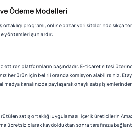
rı ve Ödeme Modelleri
ortaklığı programı, online pazar yeri sitelerinde sıkça te
e yöntemleri şunlardır:
z ettiren platformların başındadır. E-ticaret sitesi üzerind
z her ürün için belirli oranda komisyon alabilirsiniz. Ets
al medya kanalınızda paylaşarak onaylı satış işlemlerinden
tülen satış ortaklığı uygulaması, içerik üreticilerin Ama
a ücretsiz olarak kaydolduktan sonra tarafınıza bağlantı link