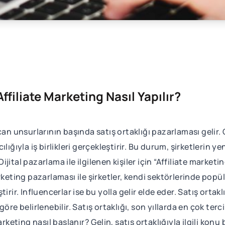
ffiliate Marketing Nasıl Yapılır?
açan unsurlarının başında satış ortaklığı pazarlaması ge
lığıyla iş birlikleri gerçekleştirir. Bu durum, şirketlerin 
 Dijital pazarlama ile ilgilenen kişiler için “Affiliate marke
eting pazarlaması ile şirketler, kendi sektörlerinde popüler 
irir. Influencerlar ise bu yolla gelir elde eder. Satış ortak
öre belirlenebilir. Satış ortaklığı, son yıllarda en çok terc
rketing nasıl başlanır? Gelin, satış ortaklığıyla ilgili konu b