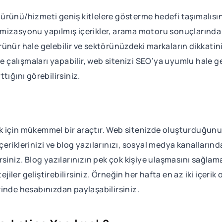
ız ürünü/hizmeti geniş kitlelere gösterme hedefi taşımalıs
mizasyonu yapılmış içerikler, arama motoru sonuçlarında ü
ünür hale gelebilir ve sektörünüzdeki markaların dikkatini
e çalışmaları yapabilir, web sitenizi SEO’ya uyumlu hale get
rttığını görebilirsiniz.
için mükemmel bir araçtır. Web sitenizde oluşturduğunuz 
İçeriklerinizi ve blog yazılarınızı, sosyal medya kanallarınd
lirsiniz. Blog yazılarınızın pek çok kişiye ulaşmasını sağlama
tejiler geliştirebilirsiniz. Örneğin her hafta en az iki içer
inde hesabınızdan paylaşabilirsiniz.