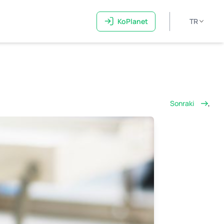
KoPlanet
TR
Sonraki
,