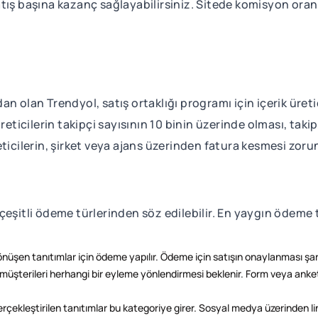
tış başına kazanç sağlayabilirsiniz. Sitede komisyon oranl
 olan Trendyol, satış ortaklığı programı için içerik üretici
reticilerin takipçi sayısının 10 binin üzerinde olması, tak
ticilerin, şirket veya ajans üzerinden fatura kesmesi zoru
eşitli ödeme türlerinden söz edilebilir. En yaygın ödeme t
üşen tanıtımlar için ödeme yapılır. Ödeme için satışın onaylanması şart
müşterileri herhangi bir eyleme yönlendirmesi beklenir. Form veya anke
rçekleştirilen tanıtımlar bu kategoriye girer. Sosyal medya üzerinden link