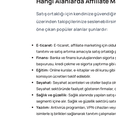
Hangi Alanlarda Affiliate 
Satış ortaklığı için kendinize güvendiğin
üzerinden takipçilerinize seslenebilirsi
öne çıkan popüler alanlar şunlardır:
E-ticaret:
E-ticaret, affiliate marketing için old
tanıtımı ve satış artırma amacıyla satış ortaklığı
Finans:
Banka ve finans kuruluşlarından sigorta şi
başvurusu, kredi çekme ve sigorta yaptırma gibi alan
Eğitim:
Online kurslar, e-kitaplar ve dil kursu gi
komisyon ücretleri teklif edilebilir.
Seyahat:
Seyahat acenteleri ve oteller başta olma
Seyahat sektöründe faaliyet gösteren firmalar, ote
Sağlık ve güzellik:
Sağlık alanında yapılan satış 
segmenti içine alır. Sağlık ve güzellik sektörü sat
Yazılım:
Antivirüs programları, VPN cihazları veya
isimlerle iş birlikleri sağlanarak tanıtım çalışmaları 