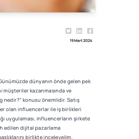
19 Mart 2024
lir. Günümüzde dünyanın önde gelen pek
yeni müşteriler kazanmasında ve
ting nedir?” konusu önemlidir. Satış
olan influencerlar ile iş birlikleri
lığı uygulaması, influencerların şirkete
ih edilen dijital pazarlama
aşlıklarını birlikte inceleyelim.