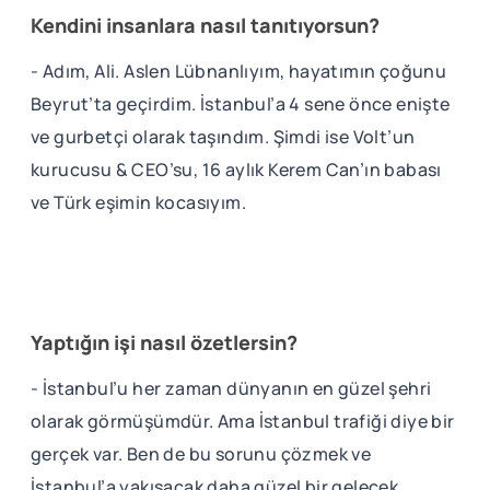
Kendini insanlara nasıl tanıtıyorsun?
- Adım, Ali. Aslen Lübnanlıyım, hayatımın çoğunu
Beyrut’ta geçirdim. İstanbul’a 4 sene önce enişte
ve gurbetçi olarak taşındım. Şimdi ise Volt’un
kurucusu & CEO’su, 16 aylık Kerem Can’ın babası
ve Türk eşimin kocasıyım.
Yaptığın işi nasıl özetlersin?
- İstanbul’u her zaman dünyanın en güzel şehri
olarak görmüşümdür. Ama İstanbul trafiği diye bir
gerçek var. Ben de bu sorunu çözmek ve
İstanbul’a yakışacak daha güzel bir gelecek