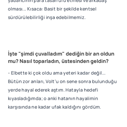
yabancının para tasarrufu etmesi ve arkadaş
olması... Kısaca: Basit bir şekilde kentsel
sürdürülebilirliği inşa edebilmemiz.
İşte "şimdi çuvalladım" dediğin bir an oldun
mu? Nasıl toparladın, üstesinden geldin?
- Elbette ki çok oldu ama yeteri kadar değil...
Bütün zor anları, Volt’u on sene sonra bulunduğu
yerde hayal ederek aştım. Hatayla hedefi
kıyasladığımda; o anki hatanın hayalimin
karşısında ne kadar ufak kaldığını gördüm.