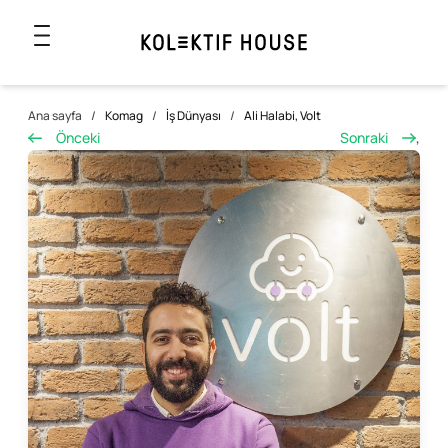
Ana sayfa
/
Komag
/
İş Dünyası
/
Ali Halabi, Volt
Önceki
Sonraki
,