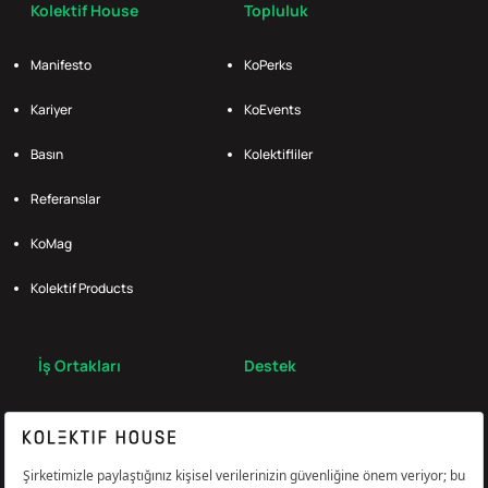
Kolektif House
Topluluk
Manifesto
KoPerks
Kariyer
KoEvents
Basın
Kolektifliler
Referanslar
KoMag
Kolektif Products
İş Ortakları
Destek
Broker
S.S.S.
Bize Ulaş