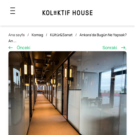
Ana sayfa
/
Komag
/
Kültür&Sanat
/
Ankara'da Bugün Ne Yapsak?
An ...
Önceki
Sonraki
,