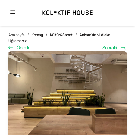
Ana sayfa
/
Komag
/
Kültür&Sanat
/
Ankara'da Mutlaka
Uğramanız ...
Önceki
Sonraki
,