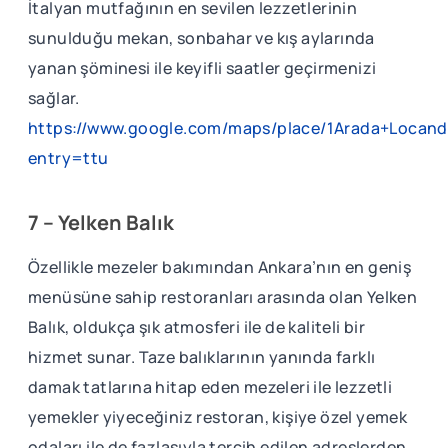
İtalyan mutfağının en sevilen lezzetlerinin
sunulduğu mekan, sonbahar ve kış aylarında
yanan şöminesi ile keyifli saatler geçirmenizi
sağlar.
https://www.google.com/maps/place/1Arada+Locan
entry=ttu
7 – Yelken Balık
Özellikle mezeler bakımından Ankara’nın en geniş
menüsüne sahip restoranları arasında olan Yelken
Balık, oldukça şık atmosferi ile de kaliteli bir
hizmet sunar. Taze balıklarının yanında farklı
damak tatlarına hitap eden mezeleri ile lezzetli
yemekler yiyeceğiniz restoran, kişiye özel yemek
odaları ile de fazlasıyla tercih edilen adreslerden