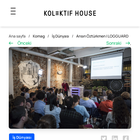
Ana sayfa
/
Komag
/
İş Dünyası
/
Ansın Öztürkmen | LOGGUARD
Önceki
Sonraki
,
İş Dünyası