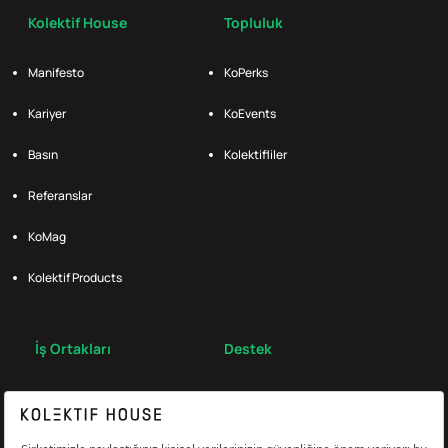
Kolektif House
Topluluk
Manifesto
KoPerks
Kariyer
KoEvents
Basın
Kolektifliler
Referanslar
KoMag
Kolektif Products
İş Ortakları
Destek
Broker
S.S.S.
Bize Ulaş