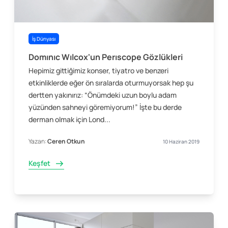
İş Dünyası
Domınıc Wılcox'un Perıscope Gözlükleri
Hepimiz gittiğimiz konser, tiyatro ve benzeri
etkinliklerde eğer ön sıralarda oturmuyorsak hep şu
dertten yakınırız: “Önümdeki uzun boylu adam
yüzünden sahneyi göremiyorum!” İşte bu derde
derman olmak için Lond...
Yazan:
Ceren Otkun
10 Haziran 2019
Keşfet