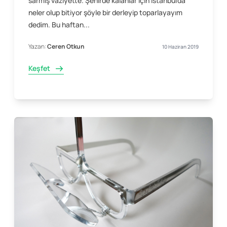
sarmış vaziyette. Şehirde kalanlar için İstanbul’da
neler olup bitiyor şöyle bir derleyip toparlayayım
dedim. Bu haftan...
Yazan:
Ceren Otkun
10 Haziran 2019
Keşfet