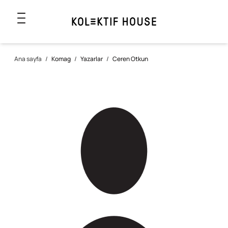
Ana sayfa
/
Komag
/
Yazarlar
/
Ceren Otkun