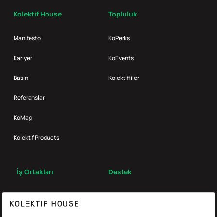
Kolektif House
Topluluk
Manifesto
KoPerks
Kariyer
KoEvents
Basın
Kolektifliler
Referanslar
KoMag
Kolektif Products
İş Ortakları
Destek
Broker
S.S.S.
Bize Ulaş