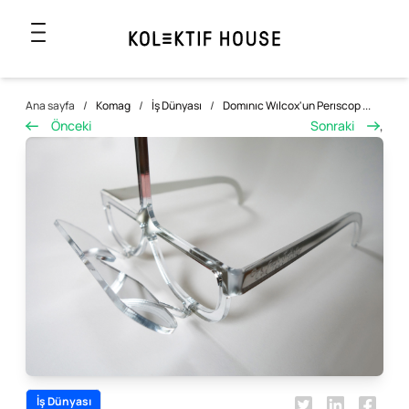
Ana sayfa
/
Komag
/
İş Dünyası
/
Domınıc Wılcox'un Perıscop ...
Önceki
Sonraki
,
İş Dünyası