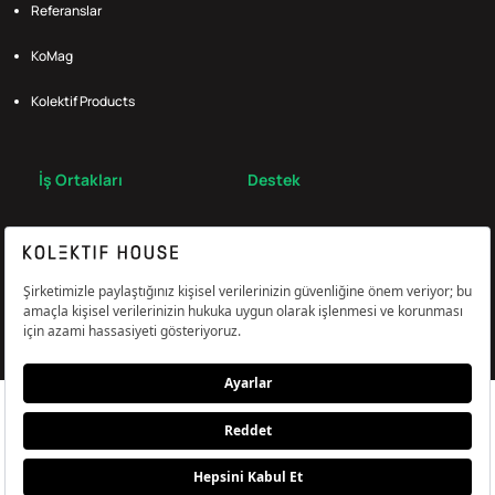
Referanslar
KoMag
Kolektif Products
İş Ortakları
Destek
Broker
S.S.S.
Bize Ulaş
Çerez Tercihlerini Yönetin
Aydınlatma & Açık Rıza Metni
KVKK,Gizlilik ve Çerez Politikası
© Kolektif House 2022