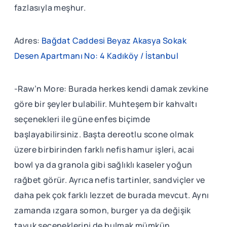
fazlasıyla meşhur.
Adres:
Bağdat Caddesi Beyaz Akasya Sokak
Desen Apartmanı No: 4 Kadıköy / İstanbul
-Raw’n More: Burada herkes kendi damak zevkine
göre bir şeyler bulabilir. Muhteşem bir kahvaltı
seçenekleri ile güne enfes biçimde
başlayabilirsiniz. Başta dereotlu scone olmak
üzere birbirinden farklı nefis hamur işleri, acai
bowl ya da granola gibi sağlıklı kaseler yoğun
rağbet görür. Ayrıca nefis tartinler, sandviçler ve
daha pek çok farklı lezzet de burada mevcut. Aynı
zamanda ızgara somon, burger ya da değişik
tavuk seçeneklerini de bulmak mümkün.