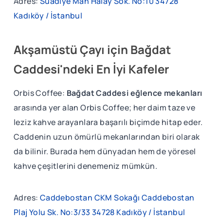
Adres:
Suadiye Mah Halay Sok. No:10 34728
Kadıköy / İstanbul
Akşamüstü Çayı için Bağdat
Caddesi'ndeki En İyi Kafeler
Orbis Coffee:
Bağdat Caddesi eğlence mekanları
arasında yer alan Orbis Coffee; her daim taze ve
leziz kahve arayanlara başarılı biçimde hitap eder.
Caddenin uzun ömürlü mekanlarından biri olarak
da bilinir. Burada hem dünyadan hem de yöresel
kahve çeşitlerini denemeniz mümkün.
Adres:
Caddebostan CKM Sokağı Caddebostan
Plaj Yolu Sk. No:3/33 34728 Kadıköy / İstanbul