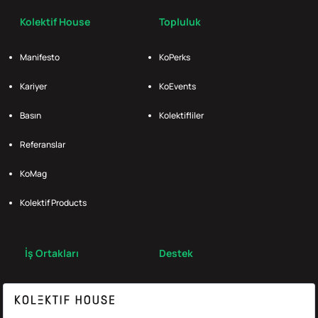
Kolektif House
Topluluk
Manifesto
KoPerks
Kariyer
KoEvents
Basın
Kolektifliler
Referanslar
KoMag
Kolektif Products
İş Ortakları
Destek
Broker
S.S.S.
Bize Ulaş