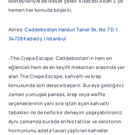
kokteylleriyle de dikkat çeker. Kısacası A'dan Z'ye
hemen her konuda başarılı.
Adres:
Caddebostan Haldun Taner Sk. No:7 D:1
34728 Kadıköy / İstanbul
-The Crepe Escape: Caddebostan’ın hem en
eğlenceli hem de en keyifli mekanları arasında yer
alan The Crepe Escape; kahvaltı ve krep
konusunda son derece başarılı. Buraya geldiğiniz
zaman yumuşak pankek, krep veya waffle
seçeneklerinin yanı sıra iştah açan kahvaltı
tabakları ile de nefis bir deneyim yaşayabilirsiniz.
Aynı zamanda burada enfes tatlılar ve serotonin
hormonunu adeta tavan yaptıran kahveler