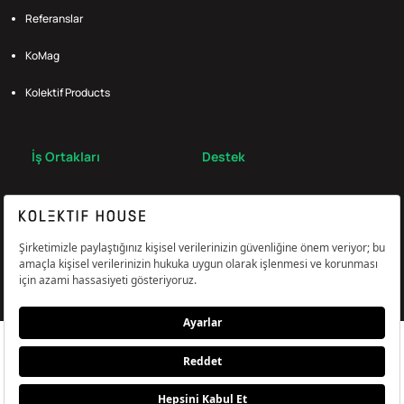
Referanslar
KoMag
Kolektif Products
İş Ortakları
Destek
Broker
S.S.S.
Bize Ulaş
Çerez Tercihlerini Yönetin
Aydınlatma & Açık Rıza Metni
KVKK,Gizlilik ve Çerez Politikası