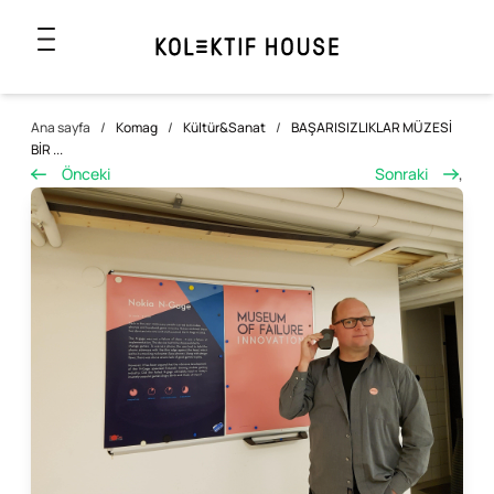
Ana sayfa
/
Komag
/
Kültür&Sanat
/
BAŞARISIZLIKLAR MÜZESİ
BİR ...
Önceki
Sonraki
,