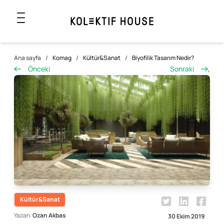
Ana sayfa
/
Komag
/
Kültür&Sanat
/
Biyofilik Tasarım Nedir?
Önceki
Sonraki
,
Kültür&Sanat
Yazan:
Ozan Akbas
30 Ekim 2019