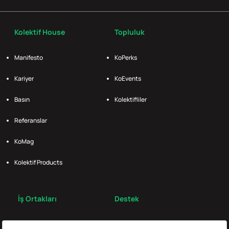
Kolektif House
Topluluk
Manifesto
KoPerks
Kariyer
KoEvents
Basın
Kolektifliler
Referanslar
KoMag
Kolektif Products
İş Ortakları
Destek
Broker
S.S.S.