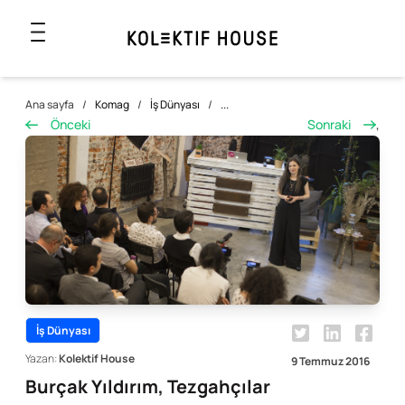
Ana sayfa
/
Komag
/
İş Dünyası
/
...
Önceki
Sonraki
,
İş Dünyası
Yazan:
Kolektif House
9 Temmuz 2016
Burçak Yıldırım, Tezgahçılar