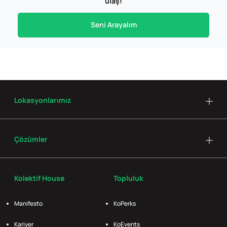
ulaş!
Seni Arayalım
Lokasyonlarımız
Çözümler
Kolektif House
Topluluk
Manifesto
KoPerks
Kariyer
KoEvents