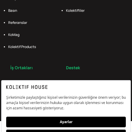
Basın
Kolektifliler
Referanslar
KoMag
Kolektif Products
İş Ortakları
Destek
Broker
S.S.S.
Bize Ulaş
Çerez Tercihlerini Yönetin