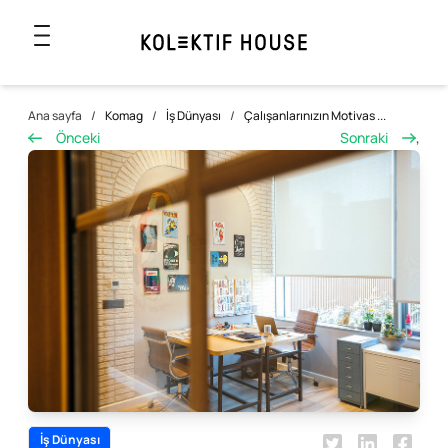
Ana sayfa
/
Komag
/
İş Dünyası
/
Çalışanlarınızın Motivas ...
Önceki
Sonraki
,
İş Dünyası