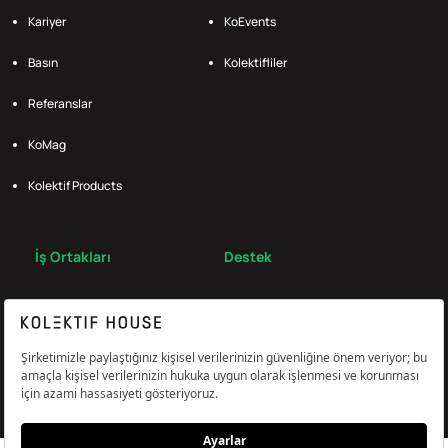
Kariyer
KoEvents
Basın
Kolektifliler
Referanslar
KoMag
Kolektif Products
İş Ortakları
Destek
Broker
S.S.S.
Bize Ulaş