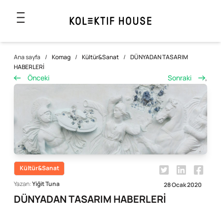
Ana sayfa
/
Komag
/
Kültür&Sanat
/
DÜNYADAN TASARIM
HABERLERİ
Önceki
Sonraki
,
Kültür&Sanat
Yazan:
Yiğit Tuna
28 Ocak 2020
DÜNYADAN TASARIM HABERLERİ