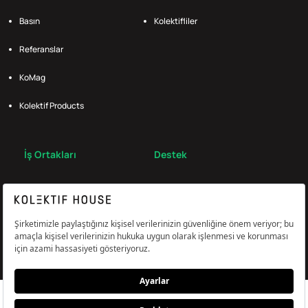
Basın
Kolektifliler
Referanslar
KoMag
Kolektif Products
İş Ortakları
Destek
Broker
S.S.S.
Bize Ulaş
Çerez Tercihlerini Yönetin