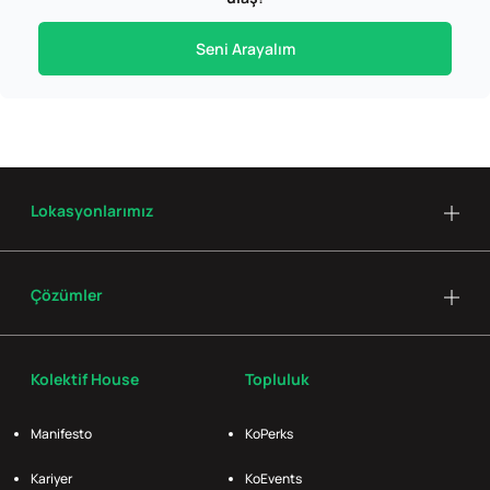
Seni Arayalım
Lokasyonlarımız
Çözümler
Kolektif House
Topluluk
Manifesto
KoPerks
Kariyer
KoEvents