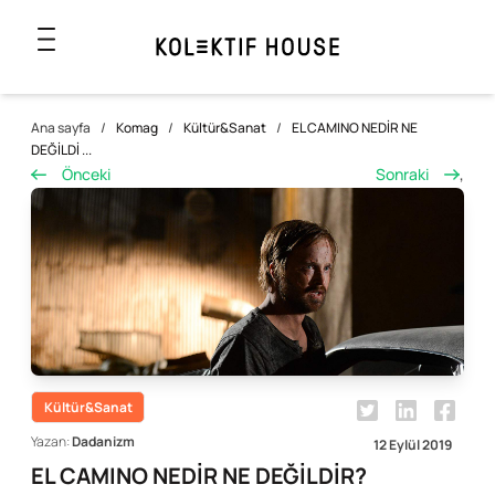
Ana sayfa
/
Komag
/
Kültür&Sanat
/
EL CAMINO NEDİR NE
DEĞİLDİ ...
Önceki
Sonraki
,
Kültür&Sanat
Yazan:
Dadanizm
12 Eylül 2019
EL CAMINO NEDİR NE DEĞİLDİR?