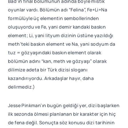
Bad’in final bölümünün adında böyle mistik
oyunlar vardı. Bölümün adı “Felina”, Fe+Li+Na
formülüyle üç elementin sembollerinden
oluşuyordu ve Fe, yani demir kandaki baskın
element; Li, yani lityum dizinin üstüne yazıldığı
meth’teki baskın element ve Na, yani sodyum da
tuz = gözyaşındaki baskın element olarak
bölümün adını “kan, meth ve gözyaşı” olarak
dilimize adeta bir Türk dizisi sloganı
kazandırıyordu. Arkadaşlar hayır, daha
delirmediz.)
Jesse Pinkman’ın bugün geldiği yer, dizi başlarken
ilk sezonda ölmesi planlanan bir karakter için hiç
de fena değil. Sonuçta söz konusu dizi tarihinin