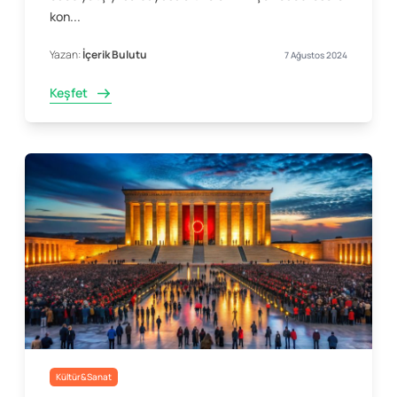
kon...
Yazan:
İçerik Bulutu
7 Ağustos 2024
Keşfet
Kültür&Sanat