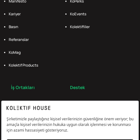
Manifesto
KoPerks
Kariyer
KoEvents
Basın
Kolektifliler
Referanslar
KoMag
Kolektif Products
İş Ortakları
Destek
Broker
S.S.S.
Bize Ulaş