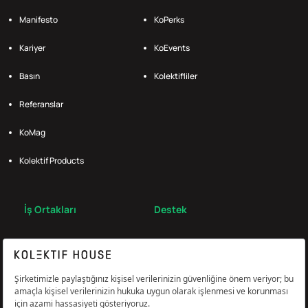
Manifesto
KoPerks
Kariyer
KoEvents
Basın
Kolektifliler
Referanslar
KoMag
Kolektif Products
İş Ortakları
Destek
Broker
S.S.S.
Bize Ulaş