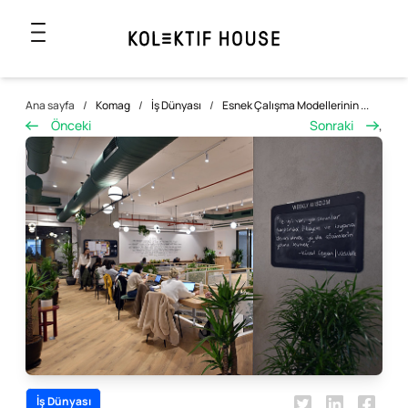
Ana sayfa
/
Komag
/
İş Dünyası
/
Esnek Çalışma Modellerinin ...
Önceki
Sonraki
,
İş Dünyası