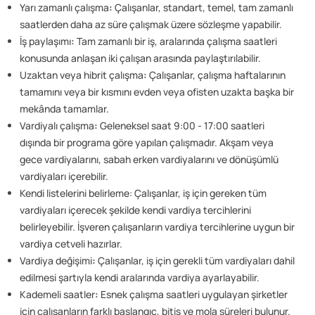
Yarı zamanlı çalışma
:
Çalışanlar, standart, temel, tam zamanlı
saatlerden daha az süre çalışmak üzere sözleşme yapabilir.
İş paylaşımı
:
Tam zamanlı bir iş, aralarında çalışma saatleri
konusunda anlaşan iki çalışan arasında paylaştırılabilir.
Uzaktan veya hibrit çalışma
:
Çalışanlar, çalışma haftalarının
tamamını veya bir kısmını evden veya ofisten uzakta başka bir
mekânda tamamlar.
Vardiyalı çalışma
:
Geleneksel saat 9:00 - 17:00 saatleri
dışında bir programa göre yapılan çalışmadır. Akşam veya
gece vardiyalarını, sabah erken vardiyalarını ve dönüşümlü
vardiyaları içerebilir.
Kendi listelerini belirleme: Çalışanlar, iş için gereken tüm
vardiyaları içerecek şekilde kendi vardiya tercihlerini
belirleyebilir. İşveren çalışanların vardiya tercihlerine uygun bir
vardiya cetveli hazırlar.
Vardiya değişimi
:
Çalışanlar, iş için gerekli tüm vardiyaları dahil
edilmesi şartıyla kendi aralarında vardiya ayarlayabilir.
Kademeli saatler
:
Esnek çalışma saatleri uygulayan şirketler
için çalışanların farklı başlangıç, bitiş ve mola süreleri bulunur.