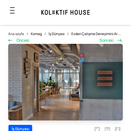
Ana sayfa
/
Komag
/
İş Dünyası
/
Evden Çalışma Deneyimini Ar ...
Önceki
Sonraki
,
İş Dünyası