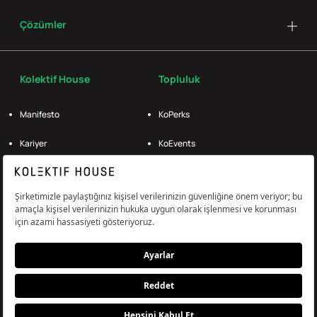
Çözümler
Kolektif House
Topluluk
Manifesto
KoPerks
Kariyer
KoEvents
Basın
Kolektifliler
Referanslar
KoMag
Kolektif Products
İş Ortakları
Destek