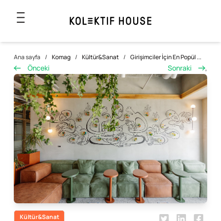
Ana sayfa
/
Komag
/
Kültür&Sanat
/
Girişimciler İçin En Popül ...
Önceki
Sonraki
,
Kültür&Sanat