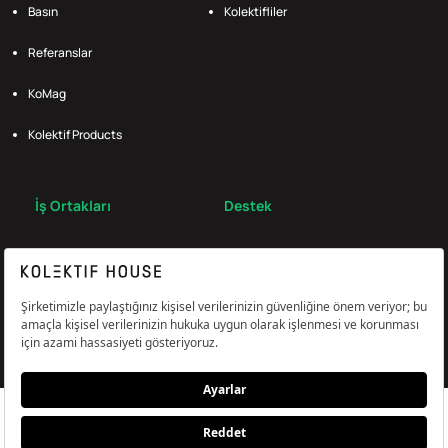
Basın
Kolektifliler
Referanslar
KoMag
Kolektif Products
İş Ortakları
Destek
Broker
S.S.S.
Bize Ulaş
Çerez Tercihlerini Yönetin
Aydınlatma & Açık Rıza Metni
KVKK,Gizlilik ve Çerez Politikası