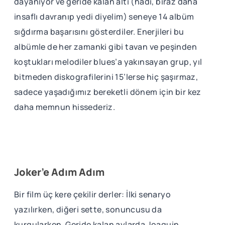
dayanıyor ve geride kalan altı (hadi, biraz daha
insaflı davranıp yedi diyelim) seneye 14 albüm
sığdırma başarısını gösterdiler. Enerjileri bu
albümle de her zamanki gibi tavan ve peşinden
koştukları melodiler blues’a yakınsayan grup, yıl
bitmeden diskografilerini 15’lerse hiç şaşırmaz,
sadece yaşadığımız bereketli dönem için bir kez
daha memnun hissederiz.
Joker’e Adım Adım
Bir film üç kere çekilir derler: İlki senaryo
yazılırken, diğeri sette, sonuncusu da
kurgularken. Geride kalan aylarda Joaquin