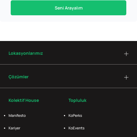
Seni Arayalım
Lokasyonlarımız
Çözümler
Kolektif House
Topluluk
Manifesto
KoPerks
Kariyer
KoEvents