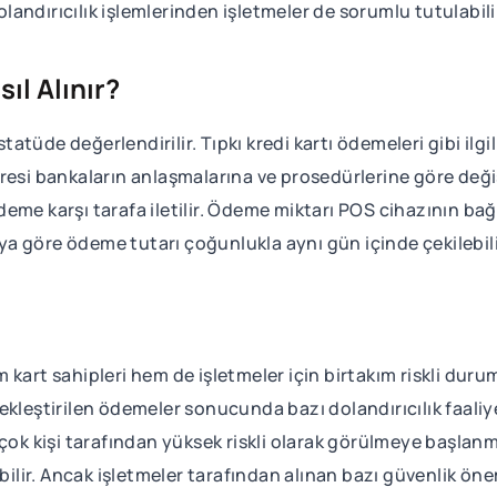
andırıcılık işlemlerinden işletmeler de sorumlu tutulabili
ıl Alınır?
ı statüde değerlendirilir. Tıpkı kredi kartı ödemeleri gibi 
esi bankaların anlaşmalarına ve prosedürlerine göre değişi
eme karşı tarafa iletilir. Ödeme miktarı POS cihazının bağ
a göre ödeme tutarı çoğunlukla aynı gün içinde çekilebili
kart sahipleri hem de işletmeler için birtakım riskli duru
ekleştirilen ödemeler sonucunda bazı dolandırıcılık faaliy
kişi tarafından yüksek riskli olarak görülmeye başlanmışt
abilir. Ancak işletmeler tarafından alınan bazı güvenlik öne