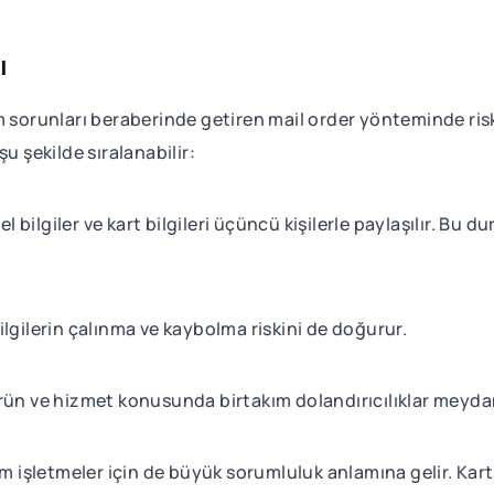
rı
sorunları beraberinde getiren mail order yönteminde riskl
u şekilde sıralanabilir:
l bilgiler ve kart bilgileri üçüncü kişilerle paylaşılır. Bu du
 bilgilerin çalınma ve kaybolma riskini de doğurur.
rün ve hizmet konusunda birtakım dolandırıcılıklar meydan
em işletmeler için de büyük sorumluluk anlamına gelir. Kart 