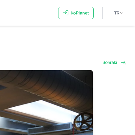
KoPlanet
TR
Sonraki
,