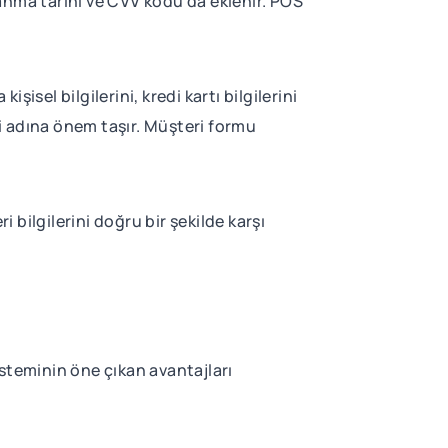
llanma tarihi ve CVV kodu da eklenir. POS
şisel bilgilerini, kredi kartı bilgilerini
i adına önem taşır. Müşteri formu
 bilgilerini doğru bir şekilde karşı
steminin öne çıkan avantajları