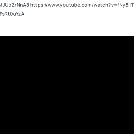
MJUbZrNnA8 https://www.youtube.com/watch?v=fNy8ll
FsRt0uYzA