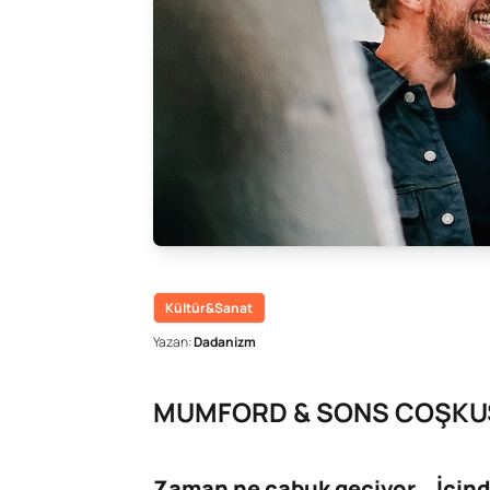
Kültür&Sanat
Yazan:
Dadanizm
MUMFORD & SONS COŞKUS
Zaman ne çabuk geçiyor… İçind