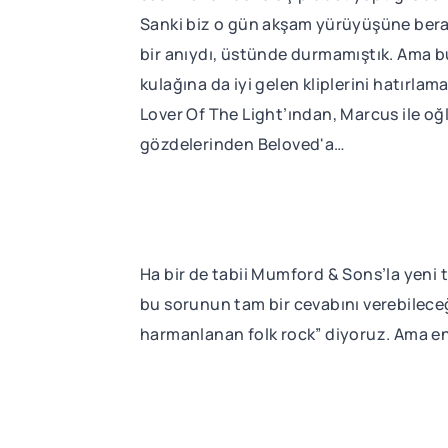
Sanki biz o gün akşam yürüyüşüne berab
bir anıydı, üstünde durmamıştık. Ama 
kulağına da iyi gelen kliplerini hatır
Lover Of The Light’ından, Marcus ile oğ
gözdelerinden Beloved'a…
Ha bir de tabii Mumford & Sons’la yeni 
bu sorunun tam bir cevabını verebileceğ
harmanlanan folk rock” diyoruz. Ama en 