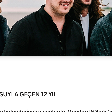
UYLA GEÇEN 12 YIL
e bulunduğumuz günlerde, Mumford & Sons’ın 