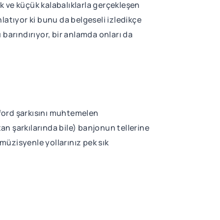
ık ve küçük kalabalıklarla gerçekleşen
latıyor ki bunu da belgeseli izledikçe
 barındırıyor, bir anlamda onları da
umford şarkısını muhtemelen
n şarkılarında bile) banjonun tellerine
müzisyenle yollarınız pek sık