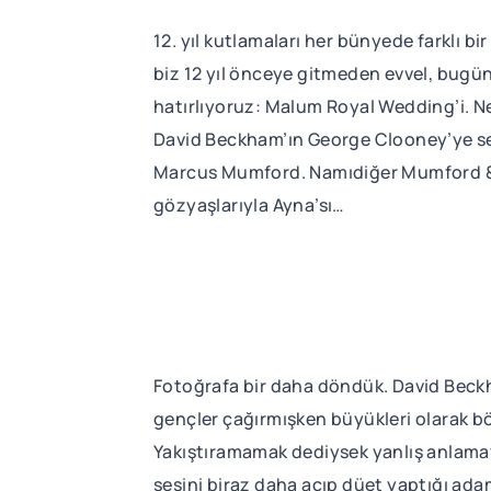
12. yıl kutlamaları her bünyede farklı 
biz 12 yıl önceye gitmeden evvel, bugün
hatırlıyoruz: Malum Royal Wedding’i. Ne 
David Beckham’ın George Clooney’ye sela
Marcus Mumford. Namıdiğer Mumford & So
gözyaşlarıyla Ayna’sı…
Fotoğrafa bir daha döndük. David Beckha
gençler çağırmışken büyükleri olarak b
Yakıştıramamak dediysek yanlış anlamayı
sesini biraz daha açıp düet yaptığı ada