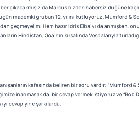
er çıkacakmışız da Marcus bizden habersiz düğüne kaçmış
bugün mademki grubun 12. yılını kutluyoruz, Mumford & S
lamadan geçmeyelim: Hem hazır Idris Elba’yı da anmışken,
lanların Hindistan, Goa’nın kırsalında Vespalarıyla turlad
tanışanların kafasında beliren bir soru vardır: “Mumford 
imize inanmasak da, bir cevap vermek istiyoruz ve “Bob Dyl
iyi cevap yine şarkılarda.