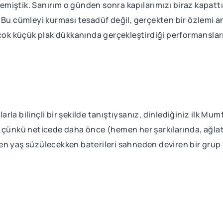
tmemiştik. Sanırım o günden sonra kapılarımızı biraz kapatt
 Bu cümleyi kurması tesadüf değil, gerçekten bir özlemi an
rçok küçük plak dükkanında gerçekleştirdiği performansları
rla bilinçli bir şekilde tanıştıysanız, dinlediğiniz ilk M
 çünkü neticede daha önce (hemen her şarkılarında, ağlata
n yaş süzülecekken baterileri sahneden deviren bir grup 