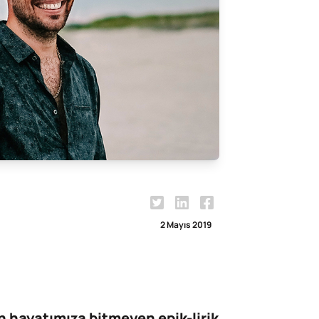
2 Mayıs 2019
hayatımıza bitmeyen epik-lirik