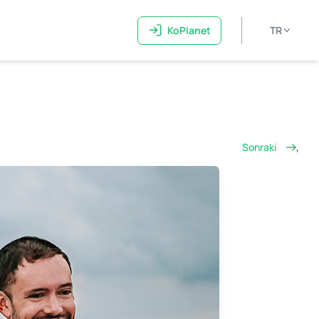
KoPlanet
TR
Sonraki
,