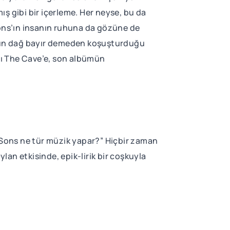
 gibi bir içerleme. Her neyse, bu da
ons’ın insanın ruhuna da gözüne de
 onun dağ bayır demeden koşuşturduğu
ığı The Cave’e, son albümün
& Sons ne tür müzik yapar?” Hiçbir zaman
an etkisinde, epik-lirik bir coşkuyla