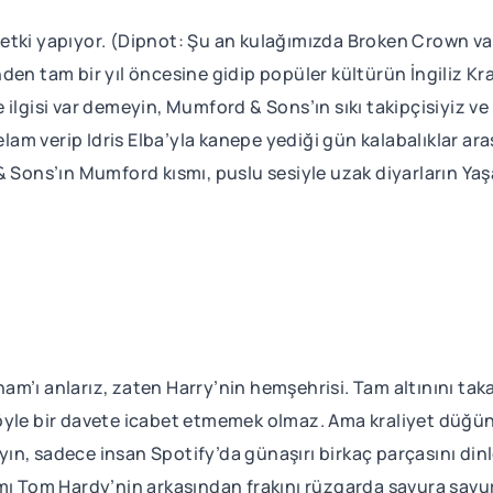
bir etki yapıyor. (Dipnot: Şu an kulağımızda Broken Crown 
den tam bir yıl öncesine gidip popüler kültürün İngiliz Kr
ilgisi var demeyin, Mumford & Sons’ın sıkı takipçisiyiz ve
m verip Idris Elba’yla kanepe yediği gün kalabalıklar ara
ns’ın Mumford kısmı, puslu sesiyle uzak diyarların Yaşar’
m’ı anlarız, zaten Harry’nin hemşehrisi. Tam altınını taka
öyle bir davete icabet etmemek olmaz. Ama kraliyet düğün
n, sadece insan Spotify’da günaşırı birkaç parçasını dinl
mı Tom Hardy’nin arkasından frakını rüzgarda savura savur