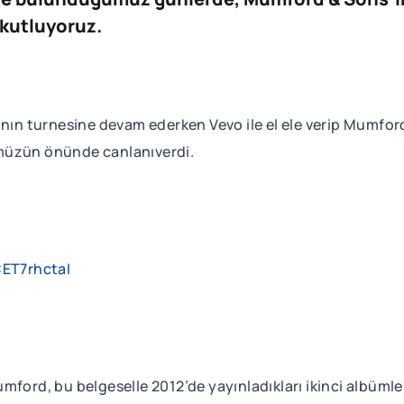
ı kutluyoruz.
’nın turnesine devam ederken Vevo ile el ele verip Mumfor
müzün önünde canlanıverdi.
ET7rhctaI
ford, bu belgeselle 2012’de yayınladıkları ikinci albümleri 