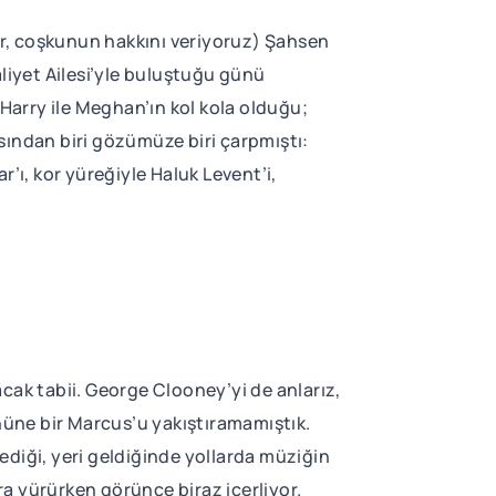
var, coşkunun hakkını veriyoruz) Şahsen
aliyet Ailesi’yle buluştuğu günü
 Harry ile Meghan’ın kol kola olduğu;
sından biri gözümüze biri çarpmıştı:
ı, kor yüreğiyle Haluk Levent’i,
cak tabii. George Clooney’yi de anlarız,
üne bir Marcus’u yakıştıramamıştık.
ediği, yeri geldiğinde yollarda müziğin
a yürürken görünce biraz içerliyor.