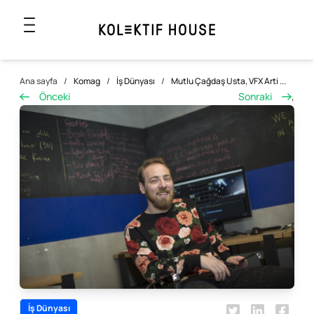
Ana sayfa
/
Komag
/
İş Dünyası
/
Mutlu Çağdaş Usta, VFX Arti ...
Önceki
Sonraki
,
İş Dünyası