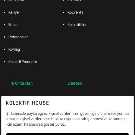
Kariyer
KoEvents
Basın
Kolektifliler
Referanslar
KoMag
Kolektif Products
İş Ortakları
Destek
Broker
S.S.S.
Bize Ulaş