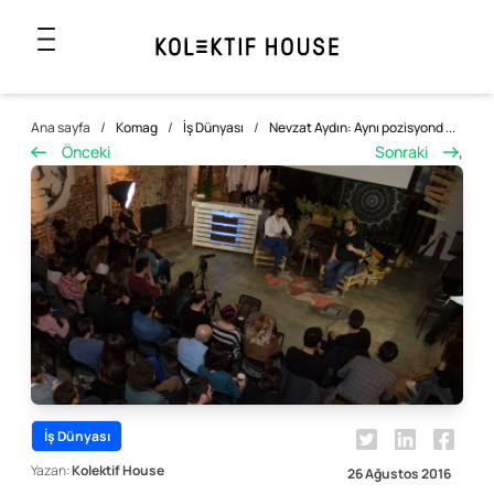
Ana sayfa
/
Komag
/
İş Dünyası
/
Nevzat Aydın: Aynı pozisyond ...
Önceki
Sonraki
,
İş Dünyası
Yazan:
Kolektif House
26 Ağustos 2016