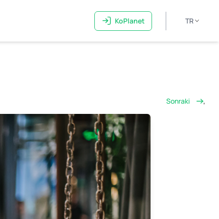
KoPlanet
TR
Sonraki
,