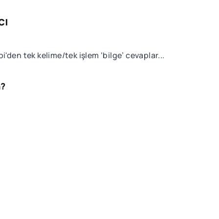
cı
den tek kelime/tek işlem ‘bilge’ cevaplar...
n?