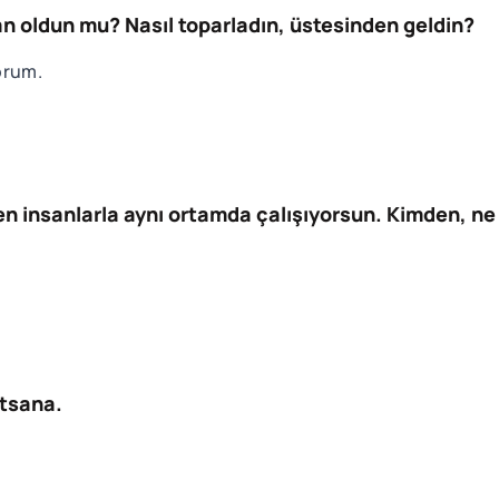
 an oldun mu? Nasıl toparladın, üstesinden geldin?
orum.
den insanlarla aynı ortamda çalışıyorsun. Kimden, n
atsana.