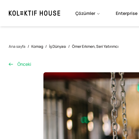
Çözümler
Enterprise
Ana sayfa
/
Komag
/
İş Dünyası
/
Ömer Erkmen, Seri Yatırımcı
Önceki