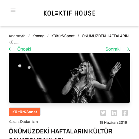
Ana sayfa
/
Komag
/
Kültür&Sanat
/
ÖNÜMÜZDEKİ HAFTALARIN
KÜL ...
Önceki
Sonraki
,
Kültür&Sanat
Yazan:
Dadanizm
18 Haziran 2019
ÖNÜMÜZDEKİ HAFTALARIN KÜLTÜR