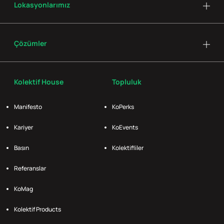
Lokasyonlarımız
Çözümler
Kolektif House
Topluluk
Manifesto
KoPerks
Kariyer
KoEvents
Basın
Kolektifliler
Referanslar
KoMag
Kolektif Products