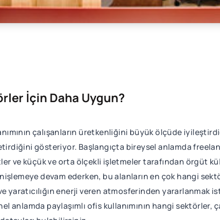
örler İçin Daha Uygun?
lanımının çalışanların üretkenliğini büyük ölçüde iyileştird
e getirdiğini gösteriyor. Başlangıçta bireysel anlamda free
ketler ve küçük ve orta ölçekli işletmeler tarafından örgüt 
nişlemeye devam ederken, bu alanların en çok hangi sektör
iği ve yaratıcılığın enerji veren atmosferinden yararlanmak 
enel anlamda paylaşımlı ofis kullanımının hangi sektörler, ç