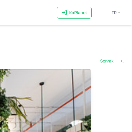
KoPlanet
TR
Sonraki
,