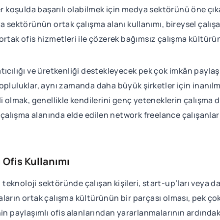
er koşulda başarılı olabilmek için medya sektörünü öne çık
a sektörünün ortak çalışma alanı kullanımı, bireysel çalış
ortak ofis hizmetleri ile çözerek bağımsız çalışma kültürü
tıcılığı ve üretkenliği destekleyecek pek çok imkân payla
opluluklar, aynı zamanda daha büyük şirketler için inanıl
li olmak, genellikle kendilerini genç yeteneklerin çalışm
k çalışma alanında elde edilen network freelance çalışanla
 Ofis Kullanımı
ri teknoloji sektöründe çalışan kişileri, start-up’ları veya
aların ortak çalışma kültürünün bir parçası olması, pek ç
n paylaşımlı ofis alanlarından yararlanmalarının ardındaki f