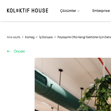
Çözümler
Enterprise
Ana sayfa
/
Komag
/
İş Dünyası
/
Paylaşımlı Ofis Hangi Sektörler İçin Da
Önceki