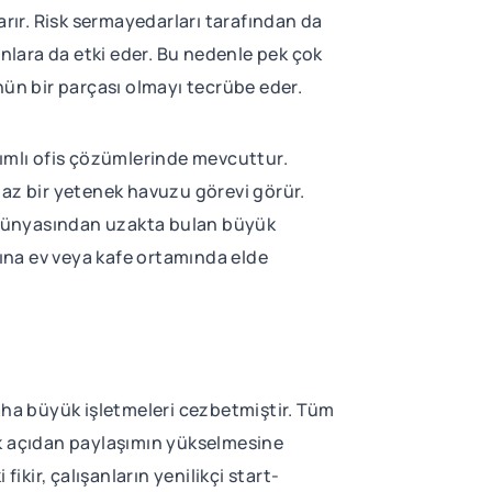
arır. Risk sermayedarları tarafından da
anlara da etki eder. Bu nedenle pek çok
nün bir parçası olmayı tecrübe eder.
şımlı ofis çözümlerinde mevcuttur.
maz bir yetenek havuzu görevi görür.
a dünyasından uzakta bulan büyük
rına ev veya kafe ortamında elde
 daha büyük işletmeleri cezbetmiştir. Tüm
ok açıdan paylaşımın yükselmesine
ikir, çalışanların yenilikçi start-