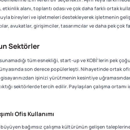
s, etkinlik alanı, toplantı odası ve çok daha farklı ortak ku
uyla bireyleri ve işletmeleri destekleyerek işletmenin geliş
lar, avukatlar, girişimciler, tasarımcılar ve daha pek çok f
gun Sektörler
n sunamadığı tüm esnekliği, start-up ve KOBİ'lerin pek ço
dünyasında son derece popülerleşti. Nihayetinde ortak ofis
lgisayarınızdan işinizi yürütmenin kesintiye uğramasında
çıktığı sektörlerde tercih edilir. Paylaşılan çalışma ortamı
ımlı Ofis Kullanımı
büyüyen bağımsız çalışma kültürünün gelişen taleplerine 