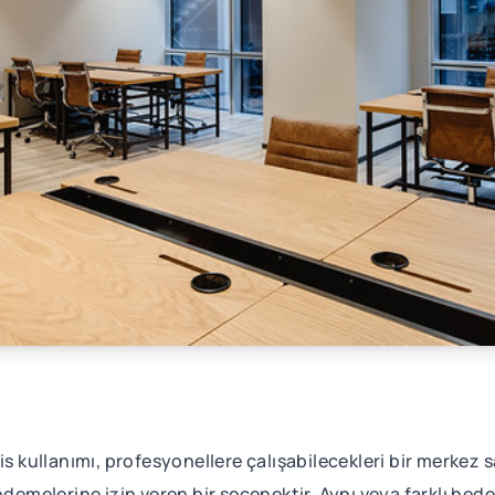
is kullanımı, profesyonellere çalışabilecekleri bir merkez s
ödemelerine izin veren bir seçenektir. Aynı veya farklı hed