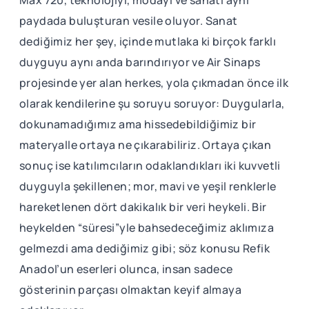
Max 720, teknolojiyi, modayı ve sanatı aynı
paydada buluşturan vesile oluyor. Sanat
dediğimiz her şey, içinde mutlaka ki birçok farklı
duyguyu aynı anda barındırıyor ve Air Sinaps
projesinde yer alan herkes, yola çıkmadan önce ilk
olarak kendilerine şu soruyu soruyor: Duygularla,
dokunamadığımız ama hissedebildiğimiz bir
materyalle ortaya ne çıkarabiliriz. Ortaya çıkan
sonuç ise katılımcıların odaklandıkları iki kuvvetli
duyguyla şekillenen; mor, mavi ve yeşil renklerle
hareketlenen dört dakikalık bir veri heykeli. Bir
heykelden “süresi”yle bahsedeceğimiz aklımıza
gelmezdi ama dediğimiz gibi; söz konusu Refik
Anadol’un eserleri olunca, insan sadece
gösterinin parçası olmaktan keyif almaya