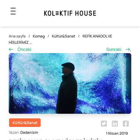
Ana sayfa
/
Komag
/
Kültür&Sanat
/
REFİK ANADOL VE
HİSLERİMİZ ...
Önceki
Sonraki
,
Kültür&Sanat
Yazan:
Dadanizm
1 Nisan 2019