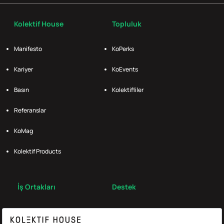
Kolektif House
Topluluk
Manifesto
KoPerks
Kariyer
KoEvents
Basın
Kolektifliler
Referanslar
KoMag
Kolektif Products
İş Ortakları
Destek
Broker
S.S.S.