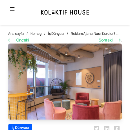
Ana sayfa
/
Komag
/
İş Dünyası
/
Reklam Ajansı Nasıl Kurulur? ...
Önceki
Sonraki
,
İş Dünyası