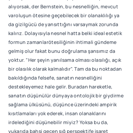
alıyorsak, der Bernstein, bu nesnelliğin, mevcut
varoluşun ötesine geçebilecek bir olanaklılığı ya
da gizilgücü de yansıttığını varsaymak zorunda
kalırız. Dolayısıyla nesnel hatta belki ideal estetik
formun zamanlarötesiliğinin ihtimali gündeme
gelmiş olur fakat bunu doğrulama şansımız da
yoktur. "Her şeyin yanılsama olması olasılığı, açık
bir olasılık olarak kalmalıdır". Tam da bu noktadan
bakıldığında felsefe, sanatın nesnelliğini
destekleyemez hale gelir. Buradan hareketle,
sanatın düşünülür dünyaya ontolojik bir giydirme
sağlama ülküsünü, düşünce üzerindeki ampirik
kısıtlamaları yok ederek, insan olanaklarını
irdelediğini düşünebilir miyiz? Yoksa bu da,
yukarıda bahsi geçen sığ perspektife işaret