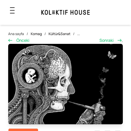
Ana sayfa
/
Komag
/
Kültür&Sanat
/
...
Önceki
Sonraki
,