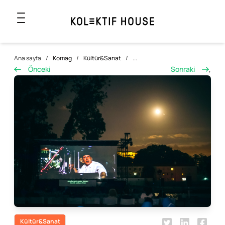
Ana sayfa
/
Komag
/
Kültür&Sanat
/
...
Önceki
Sonraki
,
Kültür&Sanat