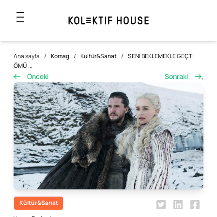
Ana sayfa
/
Komag
/
Kültür&Sanat
/
SENİ BEKLEMEKLE GEÇTİ
ÖMÜ ...
Önceki
Sonraki
,
Kültür&Sanat