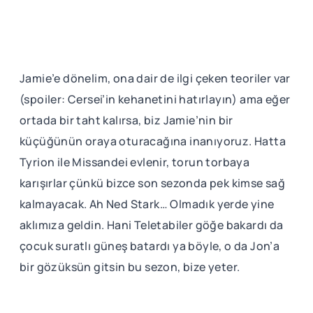
Jamie’e dönelim, ona dair de ilgi çeken teoriler var
(spoiler: Cersei’in kehanetini hatırlayın) ama eğer
ortada bir taht kalırsa, biz Jamie’nin bir
küçüğünün oraya oturacağına inanıyoruz. Hatta
Tyrion ile Missandei evlenir, torun torbaya
karışırlar çünkü bizce son sezonda pek kimse sağ
kalmayacak. Ah Ned Stark… Olmadık yerde yine
aklımıza geldin. Hani Teletabiler göğe bakardı da
çocuk suratlı güneş batardı ya böyle, o da Jon’a
bir gözüksün gitsin bu sezon, bize yeter.