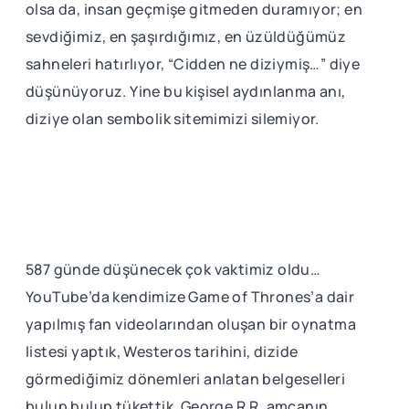
olsa da, insan geçmişe gitmeden duramıyor; en
sevdiğimiz, en şaşırdığımız, en üzüldüğümüz
sahneleri hatırlıyor, “Cidden ne diziymiş…” diye
düşünüyoruz. Yine bu kişisel aydınlanma anı,
diziye olan sembolik sitemimizi silemiyor.
587 günde düşünecek çok vaktimiz oldu…
YouTube’da kendimize Game of Thrones’a dair
yapılmış fan videolarından oluşan bir oynatma
listesi yaptık, Westeros tarihini, dizide
görmediğimiz dönemleri anlatan belgeselleri
bulup bulup tükettik, George R.R. amcanın