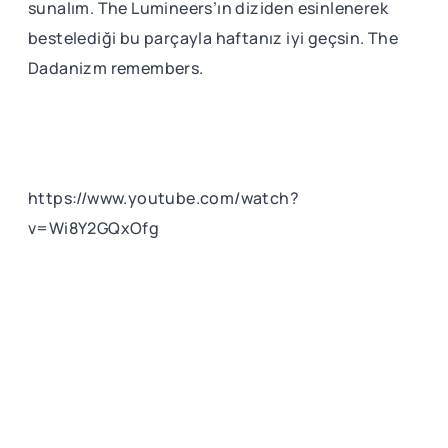
sunalım. The Lumineers’ın diziden esinlenerek
bestelediği bu parçayla haftanız iyi geçsin. The
Dadanizm remembers.
https://www.youtube.com/watch?
v=Wi8Y2GQxOfg