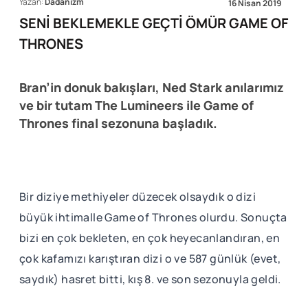
Yazan:
Dadanizm
16 Nisan 2019
SENİ BEKLEMEKLE GEÇTİ ÖMÜR GAME OF
THRONES
Bran’in donuk bakışları, Ned Stark anılarımız
ve bir tutam The Lumineers ile Game of
Thrones final sezonuna başladık.
Bir diziye methiyeler düzecek olsaydık o dizi
büyük ihtimalle Game of Thrones olurdu. Sonuçta
bizi en çok bekleten, en çok heyecanlandıran, en
çok kafamızı karıştıran dizi o ve 587 günlük (evet,
saydık) hasret bitti, kış 8. ve son sezonuyla geldi.