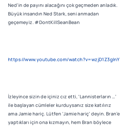
Ned’in de payını alacağını çok geçmeden anladık.
Büyük insandın Ned Stark, seni anmadan
geçemeyiz. #DontKillSeanBean
https://www.youtube.com/watch?v=wzjD1Z3gInY
İzleyince sizin de içiniz cız etti, ‘Lannisterların …’
ile başlayan cümleler kurduysanız size katılırız
ama Jamie hariç. Lütfen ‘Jamie hariç’ deyin. Bran’e
yaptıkları için ona kızmayın, hem Bran böylece