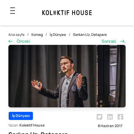
Ana sayfa
/
Komag
/
İş Dünyası
/
Serkan Uz, Datapare
Önceki
Sonraki
,
İş Dünyası
Yazan:
Kolektif House
8 Haziran 2017