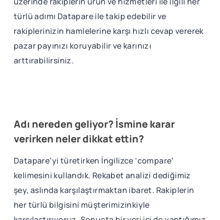
üzerinde rakiplerin ürün ve hizmetleri ile ilgili her
türlü adımı Datapare ile takip edebilir ve
rakiplerinizin hamlelerine karşı hızlı cevap vererek
pazar payınızı koruyabilir ve karınızı
arttırabilirsiniz.
Adı nereden geliyor? İsmine karar
verirken neler dikkat ettin?
Datapare’yi türetirken İngilizce ‘compare’
kelimesini kullandık. Rekabet analizi dediğimiz
şey, aslında karşılaştırmaktan ibaret. Rakiplerin
her türlü bilgisini müşterimizinkiyle
karşılaştırıyoruz. Sonuçta bir veri işi de yaptığımız