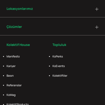
Lokasyonlarımız
Çözümler
Kolektif House
Topluluk
Manifesto
KoPerks
Kariyer
KoEvents
Basın
Kolektifliler
Referanslar
KoMag
Kolektif Products