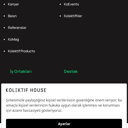
Kariyer
KoEvents
Basın
Kolektifliler
Referanslar
KoMag
Kolektif Products
İş Ortakları
Destek
Broker
S.S.S.
Bize Ulaş