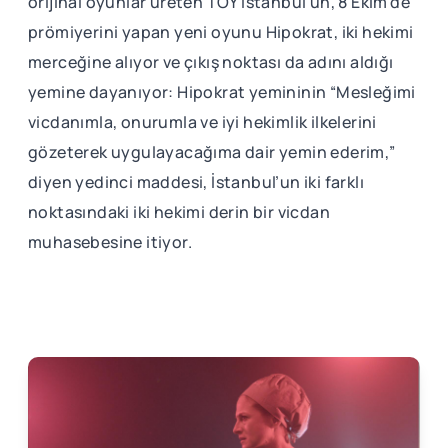
orijinal oyunlar üreten TOY İstanbul’un, 8 Ekim’de
prömiyerini yapan yeni oyunu Hipokrat, iki hekimi
merceğine alıyor ve çıkış noktası da adını aldığı
yemine dayanıyor: Hipokrat yemininin “Mesleğimi
vicdanımla, onurumla ve iyi hekimlik ilkelerini
gözeterek uygulayacağıma dair yemin ederim,”
diyen yedinci maddesi, İstanbul’un iki farklı
noktasındaki iki hekimi derin bir vicdan
muhasebesine itiyor.