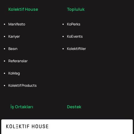
Kolektif House
Topluluk
Manifesto
KoPerks
Kariyer
KoEvents
Basın
Kolektifliler
Referanslar
KoMag
Kolektif Products
İş Ortakları
Destek
Broker
S.S.S.
Bize Ulaş