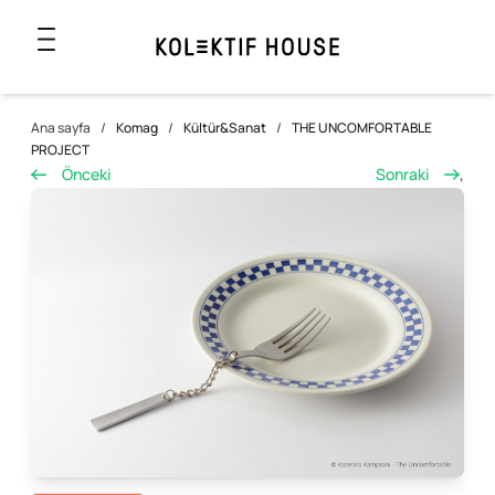
Ana sayfa
/
Komag
/
Kültür&Sanat
/
THE UNCOMFORTABLE
PROJECT
Önceki
Sonraki
,