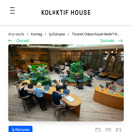
Ana sayfa
/
Komag
/
İş Dünyası
/
Ticaret Odası Kaydı Nedir? N ...
Önceki
Sonraki
,
İş Dünyası