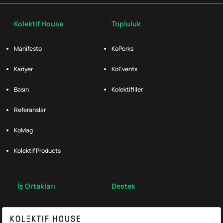
Kolektif House
Topluluk
Manifesto
KoPerks
Kariyer
KoEvents
Basın
Kolektifliler
Referanslar
KoMag
Kolektif Products
İş Ortakları
Destek
Broker
S.S.S.