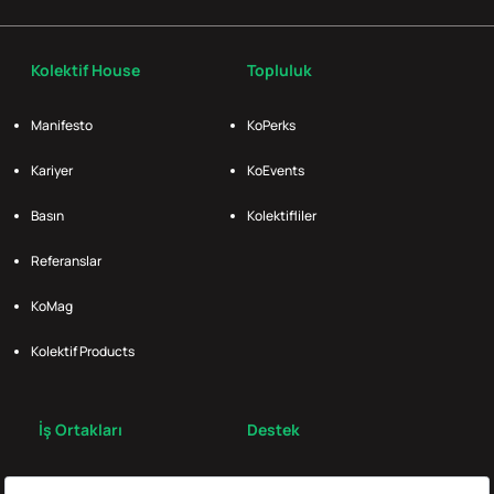
Kolektif House
Topluluk
Manifesto
KoPerks
Kariyer
KoEvents
Basın
Kolektifliler
Referanslar
KoMag
Kolektif Products
İş Ortakları
Destek
Broker
S.S.S.