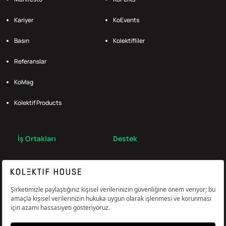
Kariyer
KoEvents
Basın
Kolektifliler
Referanslar
KoMag
Kolektif Products
İş Ortakları
Destek
Broker
S.S.S.
Bize Ulaş