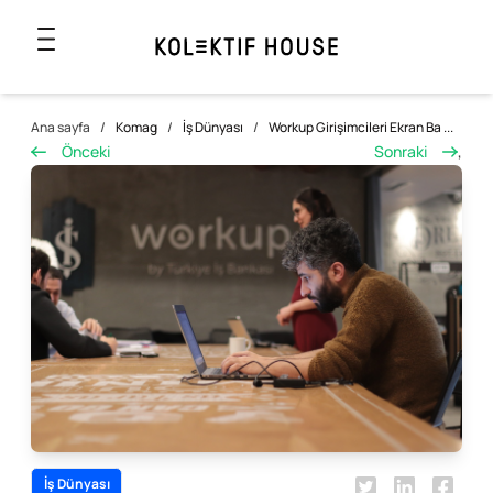
Ana sayfa
/
Komag
/
İş Dünyası
/
Workup Girişimcileri Ekran Ba ...
Önceki
Sonraki
,
İş Dünyası