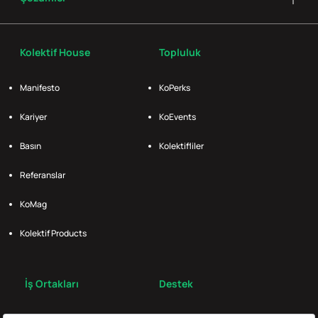
Kolektif House
Topluluk
Manifesto
KoPerks
Kariyer
KoEvents
Basın
Kolektifliler
Referanslar
KoMag
Kolektif Products
İş Ortakları
Destek