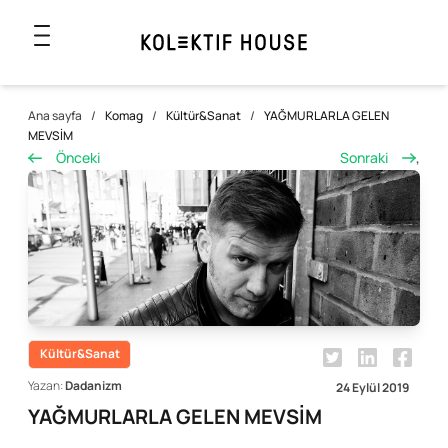
Ana sayfa
/
Komag
/
Kültür&Sanat
/
YAĞMURLARLA GELEN
MEVSİM
Önceki
Sonraki
,
Kültür&Sanat
Yazan:
Dadanizm
24 Eylül 2019
YAĞMURLARLA GELEN MEVSİM