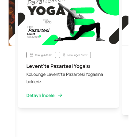
10 Aug @ 18:00
KoLounge Levent
Levent'te Pazartesi Yoga'sı
Şi
KoLounge Levent'te Pazartesi Yogasına
10 
 &
bekleriz.
iş 
kal
Detaylı İncele
Det
e