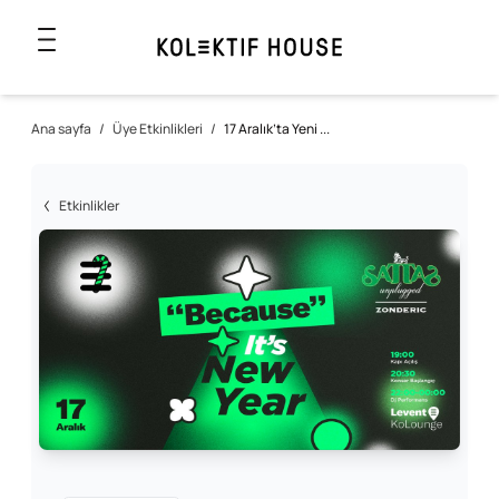
Ana sayfa
/
Üye Etkinlikleri
/
17 Aralık’ta Yeni ...
Etkinlikler