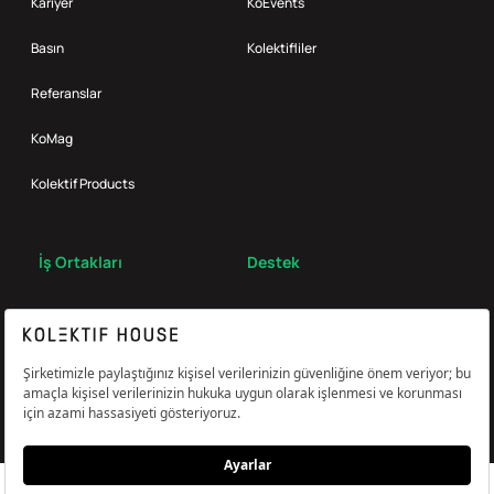
Kariyer
KoEvents
Basın
Kolektifliler
Referanslar
KoMag
Kolektif Products
İş Ortakları
Destek
Broker
S.S.S.
Bize Ulaş
Çerez Tercihlerini Yönetin